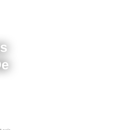
os
De