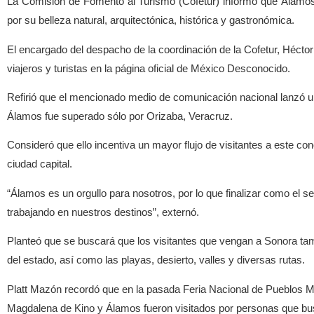
La Comisión de Fomento al Turismo (Cofetur) informó que Álamos,
por su belleza natural, arquitectónica, histórica y gastronómica.
El encargado del despacho de la coordinación de la Cofetur, Héctor
viajeros y turistas en la página oficial de México Desconocido.
Refirió que el mencionado medio de comunicación nacional lanzó un
Álamos fue superado sólo por Orizaba, Veracruz.
Consideró que ello incentiva un mayor flujo de visitantes a este con
ciudad capital.
“Álamos es un orgullo para nosotros, por lo que finalizar como el s
trabajando en nuestros destinos”, externó.
Planteó que se buscará que los visitantes que vengan a Sonora ta
del estado, así como las playas, desierto, valles y diversas rutas.
Platt Mazón recordó que en la pasada Feria Nacional de Pueblos 
Magdalena de Kino y Álamos fueron visitados por personas que busc