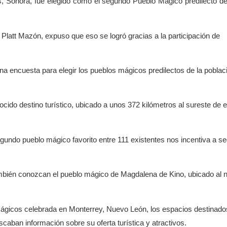
 Sonora, fue elegido como el segundo Pueblo Mágico predilecto de
 Platt Mazón, expuso que eso se logró gracias a la participación de
a encuesta para elegir los pueblos mágicos predilectos de la poblac
ocido destino turístico, ubicado a unos 372 kilómetros al sureste de 
egundo pueblo mágico favorito entre 111 existentes nos incentiva a se
mbién conozcan el pueblo mágico de Magdalena de Kino, ubicado al n
Mágicos celebrada en Monterrey, Nuevo León, los espacios destinado
aban información sobre su oferta turística y atractivos.