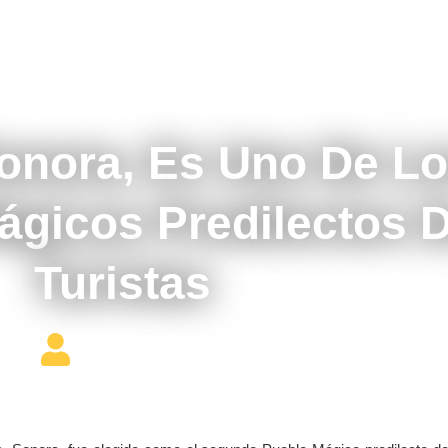
enero 12, 2018
onora, Es Uno De L
ágicos Predilectos 
Turistas
Editor Constructor