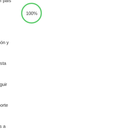
l país
100%
ión y
esta
guir
orte
s a