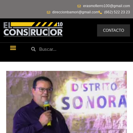
erasmofierro100@gmail.com
direccionbamori@gmail.com
(662) 522 23 23
CONTACTO
Últimas Noticias
Los Remos De Erasmo
Quienes Somos