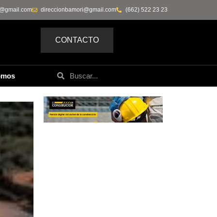
0@gmail.com
direccionbamori@gmail.com
(662) 522 23 23
CONTACTO
omos