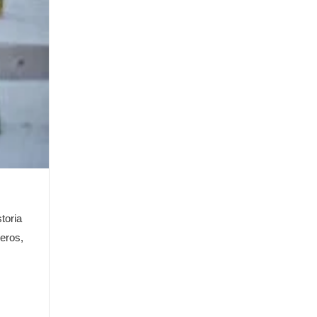
toria
ieros,