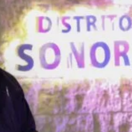
 Construcción Verde
estado de Sonora está experimentando una transformación sin precede
zar los recursos energéticos en una de las regiones con mayor radiac
 desarrolladores inmobiliarios en México, la adopción de normativas
dership in Energy and Environmental Design) ya no es simplemente u