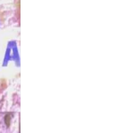
ntes,
ión
na...