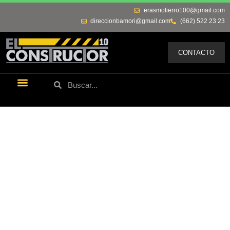
erasmofierro100@gmail.com
direccionbamori@gmail.com
(662) 522 23 23
CONTACTO
Últimas Noticias
Los Remos De Erasmo
Quienes Somos