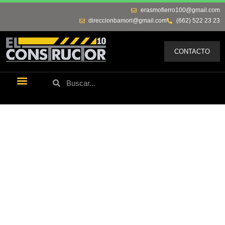
erasmofierro100@gmail.com
direccionbamori@gmail.com
(662) 522 23 23
CONTACTO
Últimas Noticias
Los Remos De Erasmo
Quienes Somos