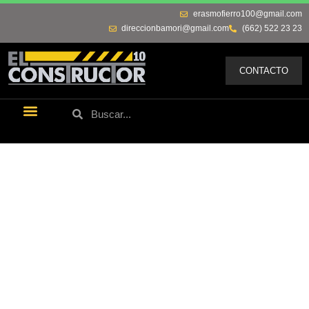
erasmofierro100@gmail.com
direccionbamori@gmail.com
(662) 522 23 23
CONTACTO
Últimas Noticias
Los Remos De Erasmo
Quienes Somos