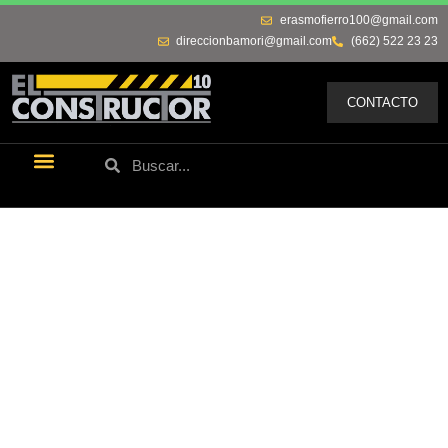
erasmofierro100@gmail.com
direccionbamori@gmail.com
(662) 522 23 23
CONTACTO
Últimas Noticias
Los Remos De Erasmo
Quienes Somos