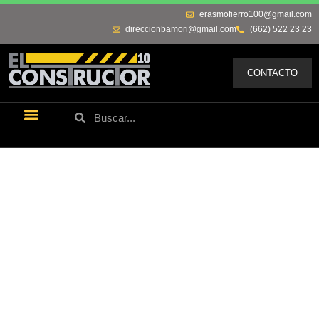
erasmofierro100@gmail.com
direccionbamori@gmail.com
(662) 522 23 23
CONTACTO
Últimas Noticias
Los Remos De Erasmo
Quienes Somos