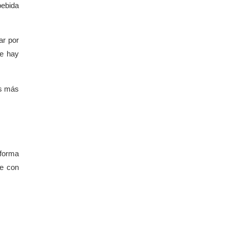
bebida
ar por
ue hay
os más
 forma
be con