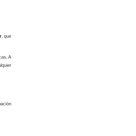
r
, que
cas. A
lquier
uación