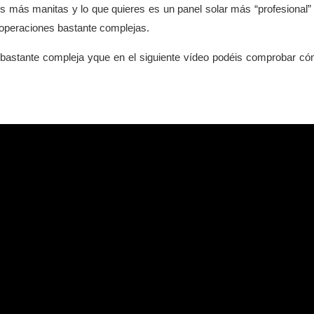
s más manitas y lo que quieres es un panel solar más “profesional”
s operaciones bastante complejas.
a bastante compleja yque en el siguiente vídeo podéis comprobar c