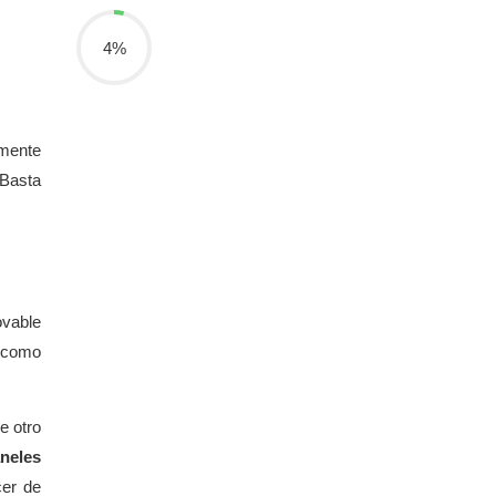
4%
mente
 Basta
ovable
l como
e otro
aneles
er de