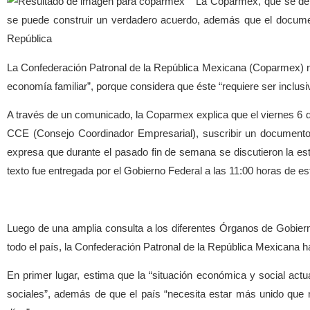
La Coparmex, que se defi
se puede construir un verdadero acuerdo, además que el document
República
La Confederación Patronal de la República Mexicana (Coparmex) no 
economía familiar”, porque considera que éste “requiere ser inclus
A través de un comunicado, la Coparmex explica que el viernes 6 d
CCE (Consejo Coordinador Empresarial), suscribir un documento
expresa que durante el pasado fin de semana se discutieron la est
texto fue entregada por el Gobierno Federal a las 11:00 horas de es
Luego de una amplia consulta a los diferentes Órganos de Gobie
todo el país, la Confederación Patronal de la República Mexicana h
En primer lugar, estima que la “situación económica y social act
sociales”, además de que el país “necesita estar más unido que 