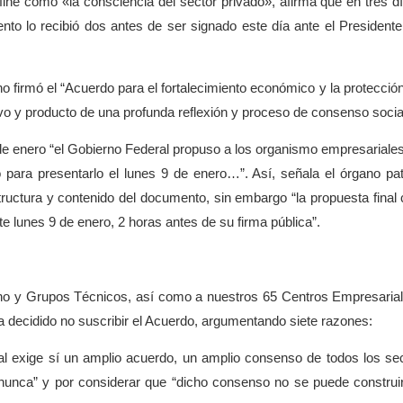
ne como «la consciencia del sector privado», afirma que en tres d
o lo recibió dos antes de ser signado este día ante el Presidente
firmó el “Acuerdo para el fortalecimiento económico y la protección
ivo y producto de una profunda reflexión y proceso de consenso social
e enero “el Gobierno Federal propuso a los organismo empresariales
 para presentarlo el lunes 9 de enero…”.
Así, señala el órgano pat
ructura y contenido del documento, sin embargo “la propuesta final 
te lunes 9 de enero, 2 horas antes de su firma pública”.
rno y Grupos Técnicos, así como a nuestros 65 Centros Empresaria
a decidido no suscribir el Acuerdo, argumentando siete razones:
ual exige sí un amplio acuerdo, un amplio consenso de todos los se
nunca” y por considerar que “dicho consenso no se puede construi