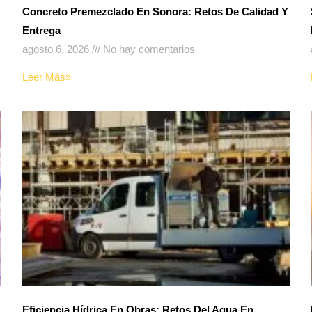
Concreto Premezclado En Sonora: Retos De Calidad Y
Entrega
agosto 6, 2026
No hay comentarios
Leer Más»
Eficiencia Hídrica En Obras: Retos Del Agua En