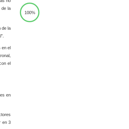
ías no
 de la
100%
 de la
”.
 en el
ronal,
con el
les en
ctores
r en 3