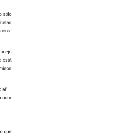
o sólo
 metas
todos,
manejo
o está
omisos
ial”.
inador
to que