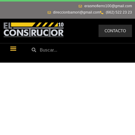
erasmofierro100@gmail.com
direccionbamori@gmail.com
(662) 522 23 23
CONTACTO
Últimas Noticias
Los Remos De Erasmo
Quienes Somos