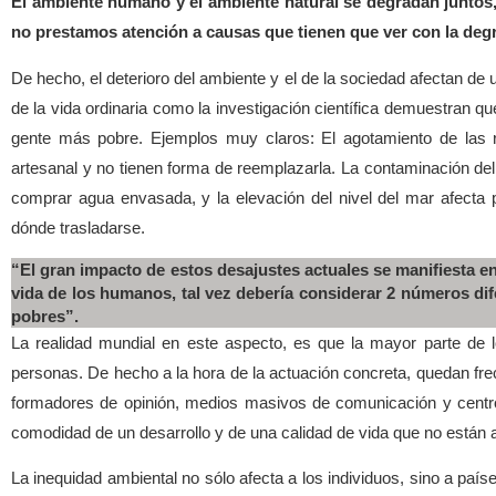
El ambiente humano y el ambiente natural se degradan juntos
no prestamos atención a causas que tienen que ver con la deg
De hecho, el deterioro del ambiente y el de la sociedad afectan de
de la vida ordinaria como la investigación científica demuestran q
gente más pobre. Ejemplos muy claros: El agotamiento de las r
artesanal y no tienen forma de reemplazarla. La contaminación del
comprar agua envasada, y la elevación del nivel del mar afecta 
dónde trasladarse.
“El gran impacto de estos desajustes actuales se manifiesta 
vida de los humanos, tal vez debería considerar 2 números dif
pobres”.
La realidad mundial en este aspecto, es que la mayor parte de l
personas. De hecho a la hora de la actuación concreta, quedan fre
formadores de opinión, medios masivos de comunicación y centros
comodidad de un desarrollo y de una calidad de vida que no están a
La inequidad ambiental no sólo afecta a los individuos, sino a país