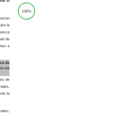
tal si
100%
 común
fre la
 pesca
dad de
enen a
nza de
los no
nes de
nales,
sde la
nales,