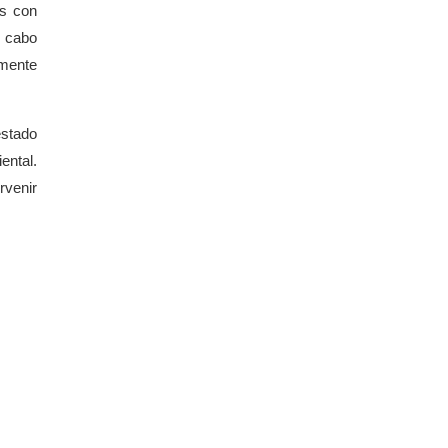
es con
a cabo
amente
estado
ental.
rvenir