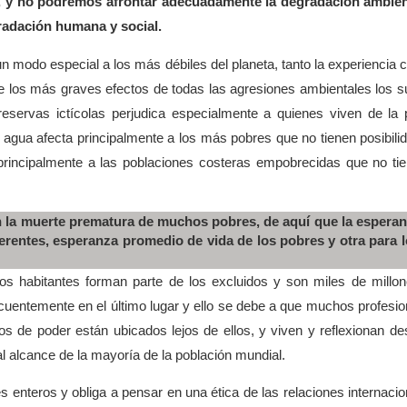
, y no podremos afrontar adecuadamente la degradación ambien
radación humana y social.
 un modo especial a los más débiles del planeta, tanto la experiencia
ue los más graves efectos de todas las agresiones ambientales los su
eservas ictícolas perjudica especialmente a quienes viven de la
 agua afecta principalmente a los más pobres que no tienen posibili
principalmente a las poblaciones costeras empobrecidas que no ti
en la muerte prematura de muchos pobres, de aquí que la espera
erentes, esperanza promedio de vida de los pobres y otra para 
os habitantes forman parte de los excluidos y son miles de millo
cuentemente en el último lugar y ello se debe a que muchos profesio
 de poder están ubicados lejos de ellos, y viven y reflexionan de
l alcance de la mayoría de la población mundial.
es enteros y obliga a pensar en una ética de las relaciones internacio