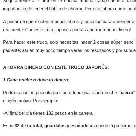
Seguramente a ti también te cuesta mucho trabajo ahorrar din
importancia de tener el hábito de ahorrar. Por eso, ahora como adu
A pesar de que existen muchos libros y artículos para aprender a
realmente. Con este truco japonés podrás ahorrar mucho dinero!
Para hacer este truco, solo necesitas hacer 2 cosas súper sencil
paciente; así en muy poco tiempo verás los resultados y por supues
AHORRA DINERO CON ESTE TRUCO JAPONÉS:
1.Cada noche reduce tu dinero:
Podrá sonar un poco ilógico, pero funciona. Cada noche
“cierra”
ningún motivo. Por ejemplo:
-Al final del día tienes 132 pesos en la cartera
Esos
32 de tu total, guárdalos y escóndelos
donde tú prefieras, 