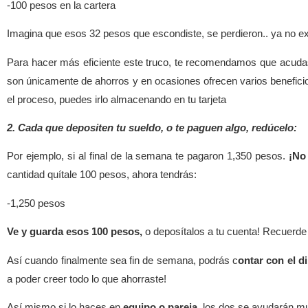
-100 pesos en la cartera
Imagina que esos 32 pesos que escondiste, se perdieron.. ya no ex
Para hacer más eficiente este truco, te recomendamos que acud
son únicamente de ahorros y en ocasiones ofrecen varios beneficio
el proceso, puedes irlo almacenando en tu tarjeta
2. Cada que depositen tu sueldo, o te paguen algo, redúcelo:
Por ejemplo, si al final de la semana te pagaron 1,350 pesos.
¡No 
cantidad quítale 100 pesos, ahora tendrás:
-1,250 pesos
Ve y guarda esos 100 pesos,
o deposítalos a tu cuenta! Recuerde 
Así cuando finalmente sea fin de semana, podrás c
ontar con el d
a poder creer todo lo que ahorraste!
Así mismo si lo haces en
equipo o pareja
, los dos se ayudarán 