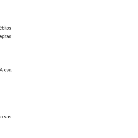
ébitos
epitas
 A esa
no vas