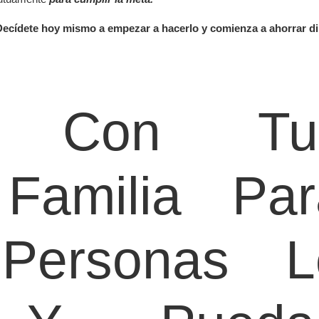
Decídete hoy mismo a empezar a hacerlo y comienza a ahorrar di
lo Con Tu
Familia Par
ersonas L