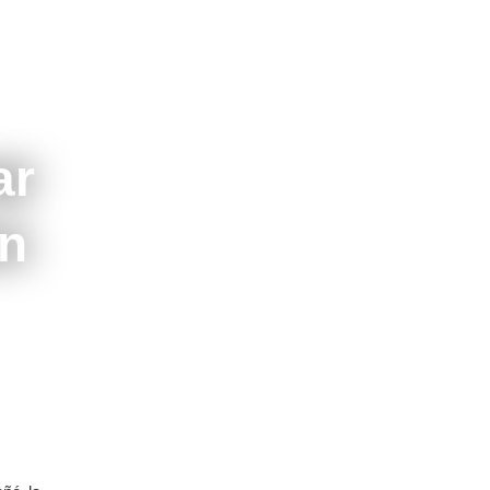
ar
on