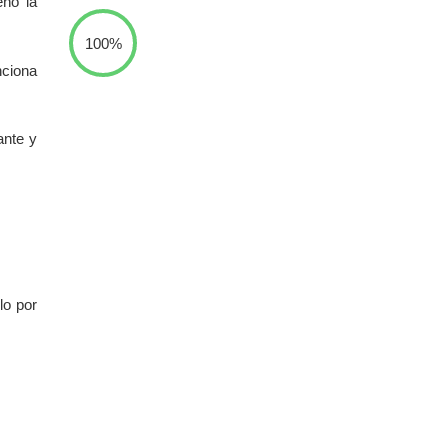
eñó la
100%
nciona
ante y
lo por