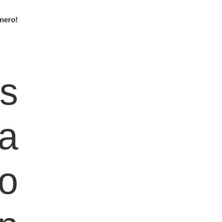
nero!
s
a
o