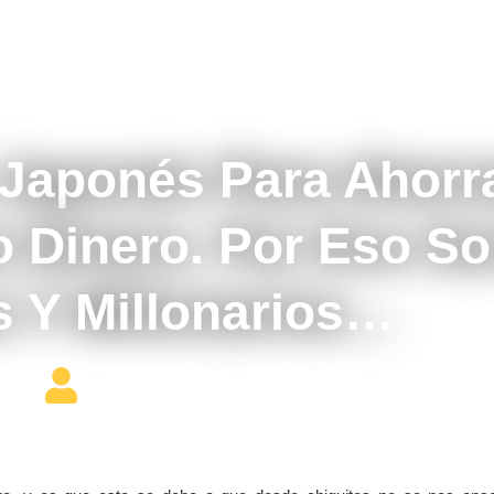
agosto 9, 2017
 Japonés Para Ahorr
 Dinero. Por Eso S
s Y Millonarios…
Editor Constructor