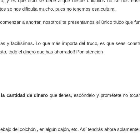
ero, y es que esto se debe a que desde chiquitos no se nos ens
ltos se nos dificulta mucho, pues no tenemos esa cultura.
 comenzar a ahorrar, nosotros te presentamos el único truco que fu
las y facilísimas. Lo que más importa del truco, es que seas const
to, todo el dinero que has ahorrado!! Pon atención
 la cantidad de dinero
que tienes, escóndelo y prométete no tocar
debajo del colchón , en algún cajón, etc. Así tendrás ahora solamente: