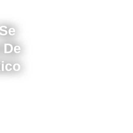
 Se
a De
ico