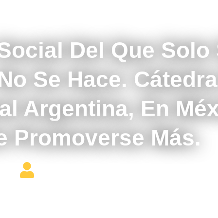
septiembre 8, 2021
Social Del Que Solo
 No Se Hace. Cátedr
al Argentina, En Méx
e Promoverse Más.
Editor Constructor