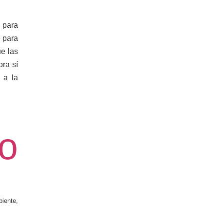
 para
e para
ue las
ora sí
 a la
o
iente,