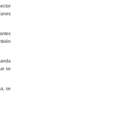
sector
lanes
iantes
mbién
manda
que se
na, se