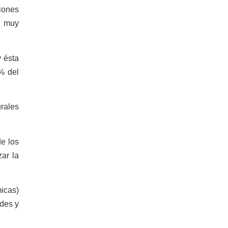
iones
e muy
 ésta
% del
urales
de los
zar la
icas)
ades y