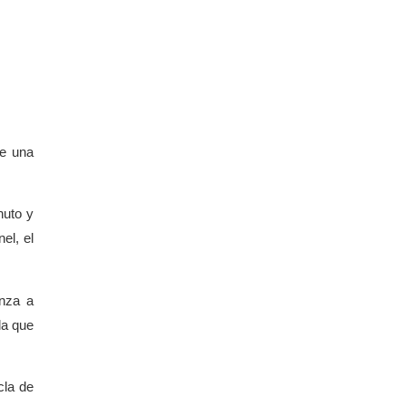
de una
nuto y
el, el
enza a
la que
cla de