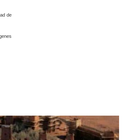
dad de
genes