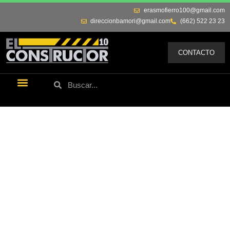
erasmofierro100@gmail.com
direccionbamori@gmail.com
(662) 522 23 23
CONTACTO
Últimas Noticias
Los Remos De Erasmo
Quienes Somos