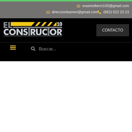
erasmofierro100@gmail.com
direccionbamori@gmail.com
(662) 522 23 23
CONTACTO
Últimas Noticias
Los Remos De Erasmo
Quienes Somos