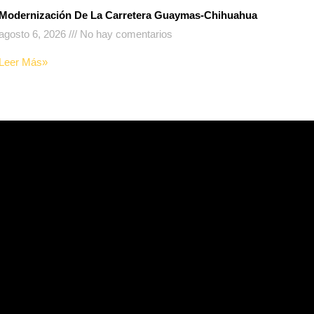
Modernización De La Carretera Guaymas-Chihuahua
agosto 6, 2026
No hay comentarios
Leer Más»