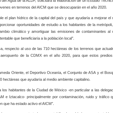
 del Agua de la ALDF, solicitará la elaboración de un Estudio Técnic
jóvenes en terrenos del AICM que se desocuparán en el año 2020.
el plan hídrico de la capital del país y que ayudaría a mejorar el
cionar oportunidades de estudio a los habitantes de la metrópoli,
l cambio climático y amortiguar las emisiones de contaminantes al
table que beneficiaría a la población local”.
sa, respecto al uso de las 710 hectáreas de los terrenos que actua
 aeropuerto de la CDMX en el año 2020, para que estos predio
Alameda Oriente, el Deportivo Oceanía, el Conjunto de ASA y el Bos
 hectáreas que ayudaría al medio ambiente capitalino.
os habitantes de la Ciudad de México -en particular a las delega
 e Iztacalco- principalmente por contaminación, ruido y tráfico 
en que ha estado activo el AICM”.