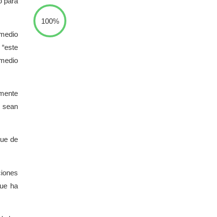
o para
100%
 medio
 “este
 medio
lmente
s sean
que de
ciones
que ha