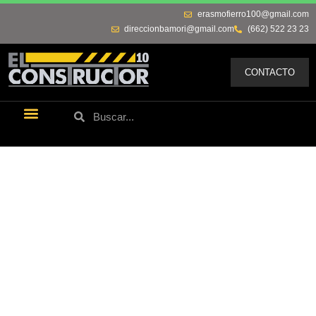
erasmofierro100@gmail.com
direccionbamori@gmail.com
(662) 522 23 23
CONTACTO
Últimas Noticias
Los Remos De Erasmo
Quienes Somos