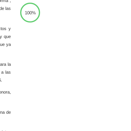
orma”,
de las
100%
ctos y
 y que
que ya
ara la
 a las
6.
onora,
ena de