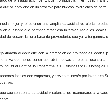
arco de la inauguración del Encuentro Industrial “Hermosillo Transf
ya que se convierte en un atractivo para nuevas inversiones de parte 
ndola mejor y ofreciendo una amplia capacidad de ofertar produ
os en el estado que permitan atraer esa inversión hacia los locales
sidad de desarrollar una base de proveeduría, que ya la tengamos, 
ejo Almada al decir que con la promoción de proveedores locales p
onora, ya que no se tienen que abrir nuevas empresas que surtan
ro Industrial Hermosillo Transforma B2B (Business to Business) 201
veedores locales con empresas, y crezca el interés por invertir en S
dustrias.
ón que cuenten con la capacidad y potencial de incorporarse a la cad
mentó.