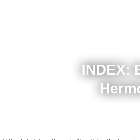
INDEX: E
Hermo