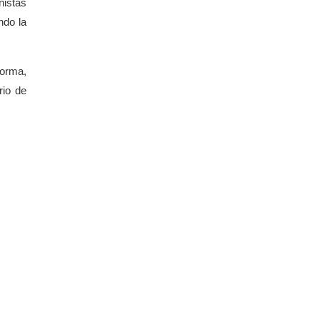
nistas
ndo la
forma,
rio de