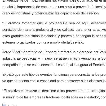
El Presidente de Index Hermosillo, Álvaro Vallejo Almada, en el m
resaltó la importancia de contar con una amplia proveeduría local, 
grandes industrias y potencializar las capacidades de la región.
“Queremos fomentar que la proveeduría sea de aquí, desarrollá
servicios de manera profesional y de calidad, para tener atractiv
esas grandes industrias instaladas y porvenir, no tengan la nece
estemos organizados con una amplia oferta”, señaló.
Jorge Vidal Secretario de Economía reforzó lo externado por Vall
industria aeroespacial y minera se atraen más inversiones a S
compañías que se establecen en el estado, al inaugurar el Encuent
Explicó que este tipo de eventos funcionan para conectar a los pro
ya que se cuenta con la capacidad para abastecer a las distintas in
“El objetivo es enlazar e identificar a los proveedores de la regi
suministro de las empresas tractoras localizadas en el estado”, co