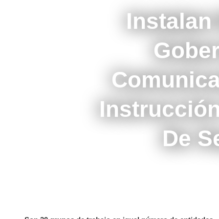
Instalan
Gober
Comunicac
Instrucció
De S