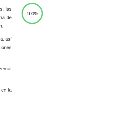
s, las
100%
ría de
n.
a, así
ciones
 Femat
 en la