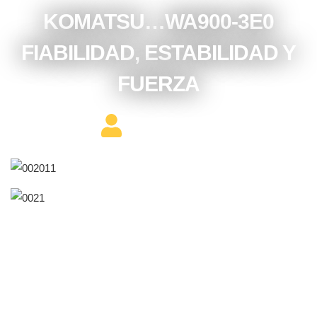
KOMATSU…WA900-3E0
FIABILIDAD, ESTABILIDAD Y
FUERZA
Editor Constructor