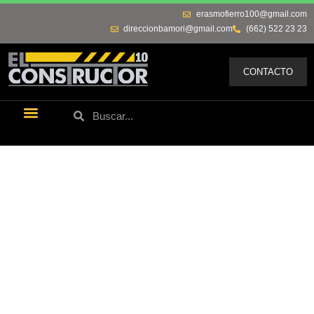
erasmofierro100@gmail.com
direccionbamori@gmail.com
(662) 522 23 23
CONTACTO
Últimas Noticias
Los Remos De Erasmo
Quienes Somos