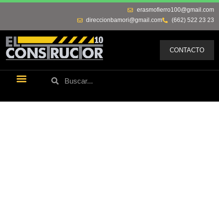
erasmofierro100@gmail.com
direccionbamori@gmail.com
(662) 522 23 23
CONTACTO
Últimas Noticias
Los Remos De Erasmo
Quienes Somos