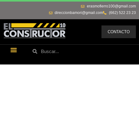
erasmofierro100@gmail.com
direccionbamori@gmail.com
(662) 522 23 23
CONTACTO
Últimas Noticias
Los Remos De Erasmo
Quienes Somos