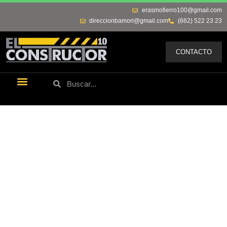
erasmofierro100@gmail.com
direccionbamori@gmail.com
(662) 522 23 23
CONTACTO
Últimas Noticias
Los Remos De Erasmo
Quienes Somos