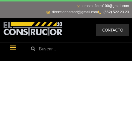
erasmofierro100@gmail.com
direccionbamori@gmail.com
(662) 522 23 23
CONTACTO
Últimas Noticias
Los Remos De Erasmo
Quienes Somos