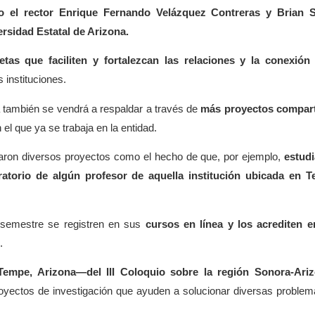
o el rector Enrique Fernando Velázquez Contreras y Brian S
rsidad Estatal de Arizona.
etas que faciliten y fortalezcan las relaciones y la conexión
instituciones.
a también se vendrá a respaldar a través de
más proyectos
compar
 el que ya se trabaja en la entidad.
tearon diversos proyectos como el hecho de que, por ejemplo,
estud
ratorio de algún profesor de aquella institución ubicada en T
o semestre se registren en sus
cursos en línea y los acrediten 
.
empe, Arizona—del III Coloquio sobre la región Sonora-Ari
oyectos de investigación que ayuden a solucionar diversas problem