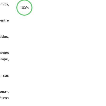
mith,
100%
 entre
tidos
,
iantes
empe,
en sus
zona
–,
áticas