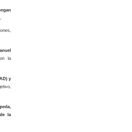
ongan
.
iones,
anuel
ron la
IAD) y
etivo,
peda,
de la