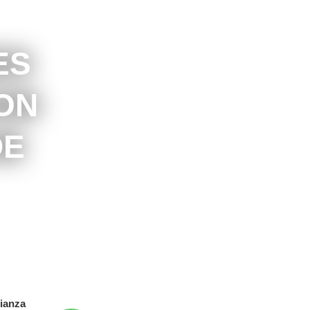
ES
ON
DE
lianza