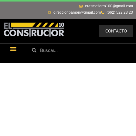
erasmofierro100@gmail.com
direccionbamori@gmail.com
(662) 522 23 23
CONTACTO
Últimas Noticias
Los Remos De Erasmo
Quienes Somos