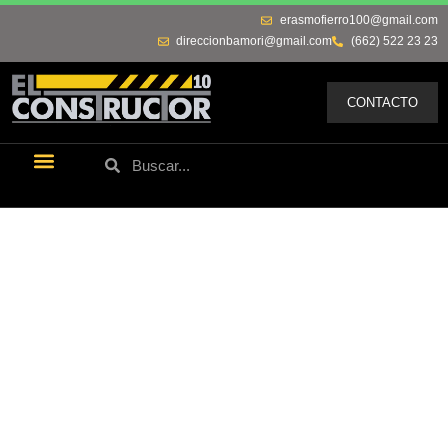
erasmofierro100@gmail.com
direccionbamori@gmail.com
(662) 522 23 23
CONTACTO
Últimas Noticias
Los Remos De Erasmo
Quienes Somos