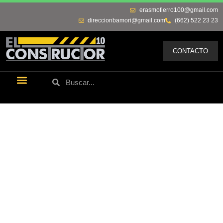
erasmofierro100@gmail.com
direccionbamori@gmail.com
(662) 522 23 23
CONTACTO
Últimas Noticias
Los Remos De Erasmo
Quienes Somos