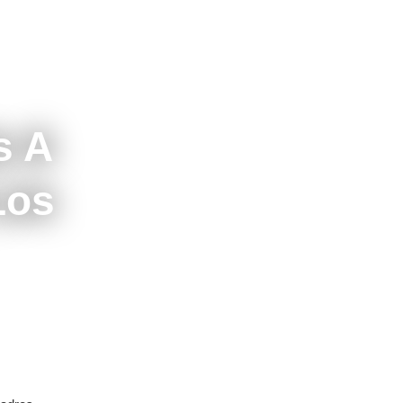
s A
Los