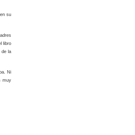
 en su
padres
 libro
, de la
ba. Ni
ón muy