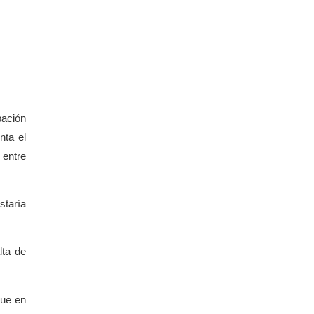
pación
nta el
 entre
staría
lta de
que en