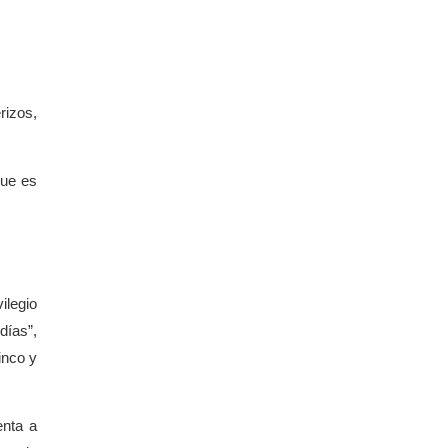
rizos,
que es
ilegio
días”,
inco y
enta a