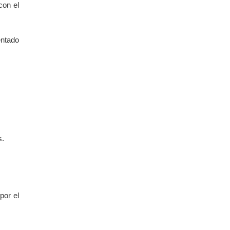
con el
entado
s.
por el