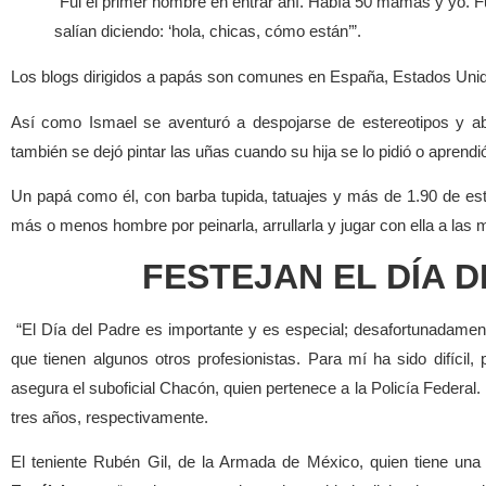
“Fui el primer hombre en entrar ahí. Había 50 mamás y yo. F
salían diciendo: ‘hola, chicas, cómo están’”.
Los blogs dirigidos a papás son comunes en España, Estados Unid
Así como Ismael se aventuró a despojarse de estereotipos y ab
también se dejó pintar las uñas cuando su hija se lo pidió o aprendi
Un papá como él, con barba tupida, tatuajes y más de 1.90 de est
más o menos hombre por peinarla, arrullarla y jugar con ella a las 
FESTEJAN EL DÍA D
“El Día del Padre es importante y es especial; desafortunadamente
que tienen algunos otros profesionistas. Para mí ha sido difícil,
asegura el suboficial Chacón, quien pertenece a la Policía Federal
tres años, respectivamente.
El teniente Rubén Gil, de la Armada de México, quien tiene una