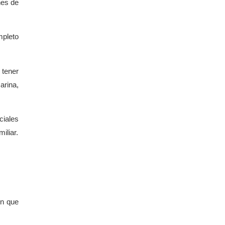
nes de
mpleto
 tener
arina,
ciales
iliar.
ón que