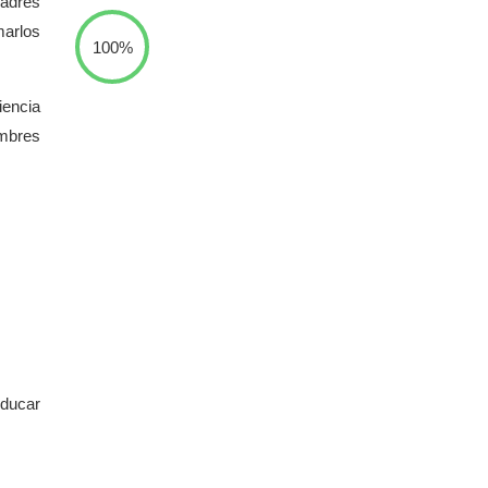
padres
marlos
100%
iencia
ombres
educar