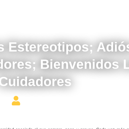
junio 18, 2017
 Estereotipos; Adió
dores; Bienvenidos 
Cuidadores
Editor Constructor