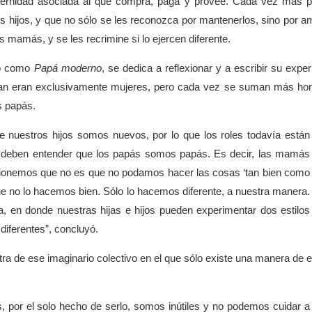
aternidad asociada al que compra, paga y provee. Cada vez más 
s hijos, y que no sólo se les reconozca por mantenerlos, sino por a
s mamás, y se les recrimine si lo ejercen diferente.
do como
Papá moderno
, se dedica a reflexionar y a escribir su exper
guían eran exclusivamente mujeres, pero cada vez se suman más h
s papás.
 nuestros hijos somos nuevos, por lo que los roles todavía están
 deben entender que los papás somos papás. Es decir, las mamás
exionemos que no es que no podamos hacer las cosas ‘tan bien como
ue no lo hacemos bien. Sólo lo hacemos diferente, a nuestra manera.
a, en donde nuestras hijas e hijos pueden experimentar dos estilos
iferentes”, concluyó.
ntra de ese imaginario colectivo en el que sólo existe una manera de 
or el solo hecho de serlo, somos inútiles y no podemos cuidar a