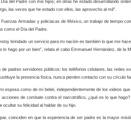
l Día del Padre con mis hijos; en otras he estado desarrollando órde
go, las veces que he estado con ellos, las aprovecho al mil”.
s Fuerzas Armadas y policiacas de México, un trabajo de tiempo co
as como el Día del Padre.
stoy brindado un servicio para mi nación es también lo que me hace
ro lo hago por un bien”, relata el cabo Emmanuel Hernández, de la M
 de padres servidores públicos: los teléfonos celulares, las redes so
ustituye la presencia física, nunca pierden contacto con su círculo fam
de mi esposa como de mi bebé, independientemente de los videos que
nas acciones de combate contra el narcotráfico, ¿qué es lo que hago?
 ocultar su felicidad al hablar de su hijo.
cipar, coinciden en que la experiencia de ser padre es la mayor misi