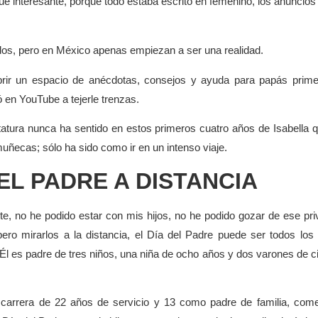
ue interesante, porque todo estaba escrito en femenino, los anuncios
os, pero en México apenas empiezan a ser una realidad.
rir un espacio de anécdotas, consejos y ayuda para papás prime
ó en YouTube a tejerle trenzas.
atura nunca ha sentido en estos primeros cuatro años de Isabella 
muñecas; sólo ha sido como ir en un intenso viaje.
EL PADRE A DISTANCIA
, no he podido estar con mis hijos, no he podido gozar de ese priv
 pero mirarlos a la distancia, el Día del Padre puede ser todos los 
. Él es padre de tres niños, una niña de ocho años y dos varones de c
 carrera de 22 años de servicio y 13 como padre de familia, com