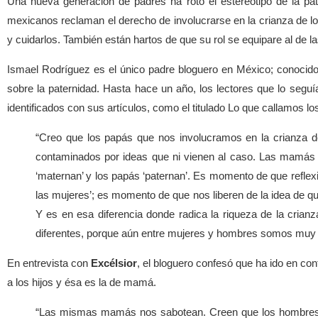
Una nueva generación de padres ha roto el estereotipo de la p
mexicanos reclaman el derecho de involucrarse en la crianza de lo
y cuidarlos. También están hartos de que su rol se equipare al de la
Ismael Rodríguez es el único padre bloguero en México; conoci
sobre la paternidad. Hasta hace un año, los lectores que lo se
identificados con sus artículos, como el titulado Lo que callamos lo
“Creo que los papás que nos involucramos en la crianza de
contaminados por ideas que ni vienen al caso. Las mamás
‘maternan’ y los papás ‘paternan’. Es momento de que refl
las mujeres’; es momento de que nos liberen de la idea de q
Y es en esa diferencia donde radica la riqueza de la crianz
diferentes, porque aún entre mujeres y hombres somos muy d
En entrevista con
Excélsior
, el bloguero confesó que ha ido en co
a los hijos y ésa es la de mamá.
“Las mismas mamás nos sabotean. Creen que los hombres, p