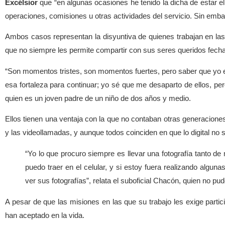
Excélsior
que “en algunas ocasiones he tenido la dicha de estar e
operaciones, comisiones u otras actividades del servicio. Sin embar
Ambos casos representan la disyuntiva de quienes trabajan en la
que no siempre les permite compartir con sus seres queridos fech
“Son momentos tristes, son momentos fuertes, pero saber que yo e
esa fortaleza para continuar; yo sé que me desaparto de ellos, pe
quien es un joven padre de un niño de dos años y medio.
Ellos tienen una ventaja con la que no contaban otras generaciones
y las videollamadas, y aunque todos coinciden en que lo digital no s
“Yo lo que procuro siempre es llevar una fotografía tanto 
puedo traer en el celular, y si estoy fuera realizando algu
ver sus fotografías”, relata el suboficial Chacón, quien no pude
A pesar de que las misiones en las que su trabajo les exige parti
han aceptado en la vida.