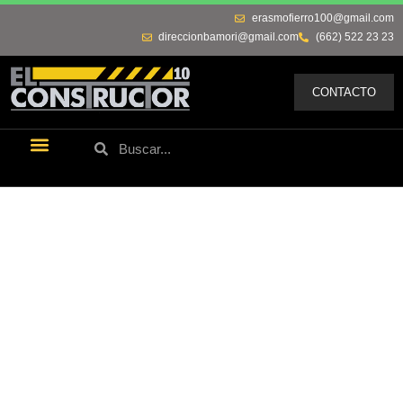
erasmofierro100@gmail.com
direccionbamori@gmail.com
(662) 522 23 23
CONTACTO
Últimas Noticias
Los Remos De Erasmo
Quienes Somos