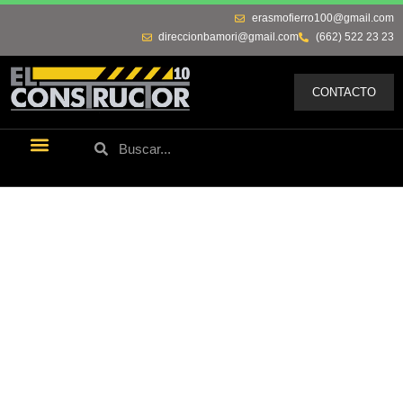
erasmofierro100@gmail.com
direccionbamori@gmail.com
(662) 522 23 23
CONTACTO
Últimas Noticias
Los Remos De Erasmo
Quienes Somos