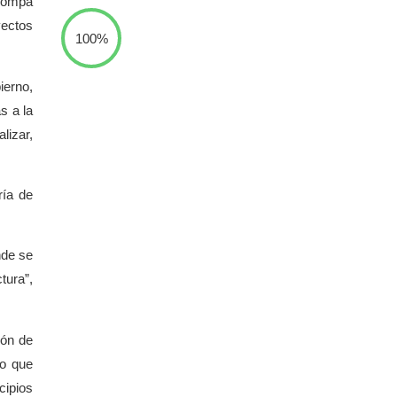
 Pompa
yectos
100%
ierno,
s a la
lizar,
ría de
nde se
tura”,
ión de
ro que
cipios