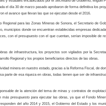
ales y estatales encabezados por el Secretario de Gobierno, Miguel
zada el día 30 de marzo pasado aprobaron de forma definitiva los pro
ron el avance que llevan las que se ejecutan desde el 2016.
o Regional para las Zonas Mineras de Sonora, el Secretario de Gob
ro, municipios donde se encuentran establecidas empresas dedicada
eces, con el presupuesto con el que cuentan, serían imposible de rea
as de infraestructura, los proyectos son vigilados por la Secreta
rrollo Regional y los propios beneficiarios directos de las obras.
ividad minera en nuestro estado, gracias a la Reforma Fiscal, de do
sa parte de esa riqueza en obras, todas tienen que ser de infraestruc
ponsable de la atención del tema de minas y contratos de explotac
n más presupuesto para ejecutar las obras, ya que el Fondo Mine
rresponden del año 2014 y 2015, el Gobierno del Estado y los muni