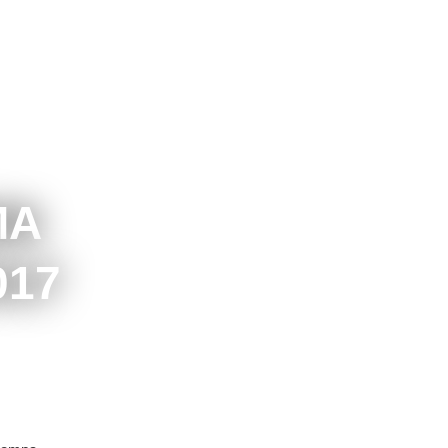
MA
017