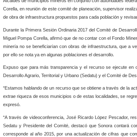
Alcaldes de municipios mineros en conjunto con autoridades feder
Corella, en reunión de este comité de planeación, supervisor reali
de obra de infraestructura propuestos para cada población y revisa
Durante la Primera Sesión Ordinaria 2017 del Comité de Desarroll
Miguel Pompa Corella, afirmó que de no contar con el Fondo Mine
minería no se beneficiarían con obras de infraestructura, que a v
por ello se nota ya en algunas poblaciones el desarrollo.
Expuso que para más transparencia y el recurso se ejecute en obr
Desarrollo Agrario, Territorial y Urbano (Sedatu) y el Comité de Desa
“Estamos hablando de un recurso que se obtiene a través de la act
extrae riqueza de esos municipios o de estas localidades, se regre
expresó.
“A través de videoconferencia, José Ricardo López Pescador, res
Sedatu y Presidente del Comité, destacó que Sonora contará co
corresponde al año 2015, por una actualización de cifras que co