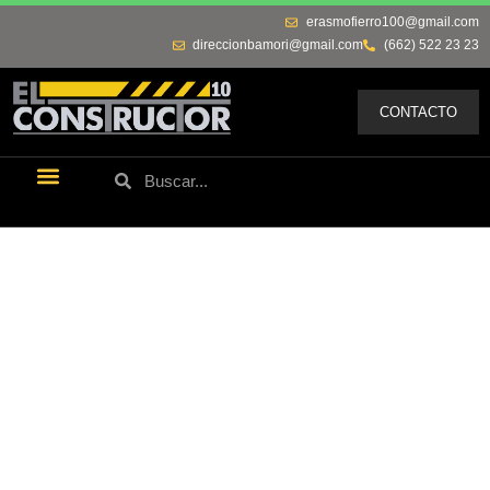
erasmofierro100@gmail.com
direccionbamori@gmail.com
(662) 522 23 23
CONTACTO
Últimas Noticias
Los Remos De Erasmo
Quienes Somos