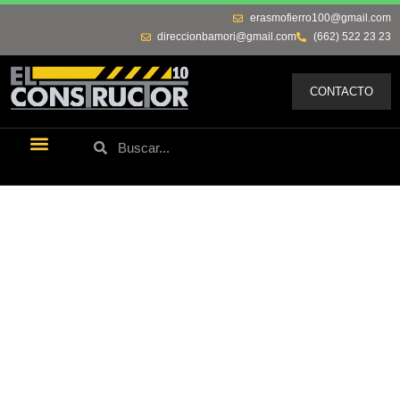
erasmofierro100@gmail.com
direccionbamori@gmail.com
(662) 522 23 23
CONTACTO
Últimas Noticias
Los Remos De Erasmo
Quienes Somos