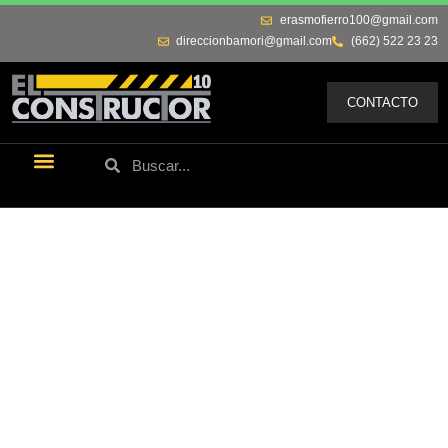
erasmofierro100@gmail.com
direccionbamori@gmail.com
(662) 522 23 23
CONTACTO
Últimas Noticias
Los Remos De Erasmo
Quienes Somos